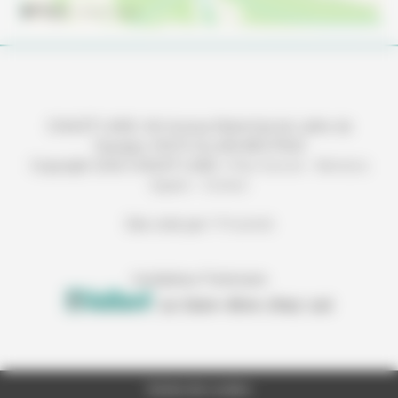
CHAUFF'LAND | 46 Avenue Maréchal de Lattre de
Tassigny 33470 GUJAN MESTRAS
Copyright 2026 CHAUFF'LAND |
Plan d'accès
-
Mentions
légales
-
Contact
Site créé par
Y-Proximité
Installateur Partenaire
Gestion des cookies