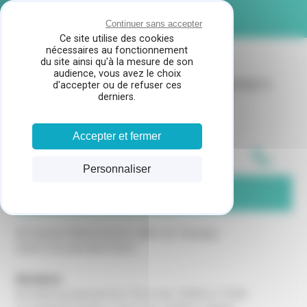
Panneau de gestion des cookies
MENU
Continuer sans accepter
Ce site utilise des cookies
nécessaires au fonctionnement
du site ainsi qu'à la mesure de son
audience, vous avez le choix
CHAUFF'LAND
SERVICE APRES VENTE CHAUFFAGE
À
d'accepter ou de refuser ces
derniers.
GUJAN MESTRAS
Accepter et fermer
05 32 18 19 47
Personnaliser
CONTACTEZ-NOUS
46 Avenue Maréchal de Lattre de Tassigny
33470 GUJAN MESTRAS
Horaires
Du lundi au jeudi de 8 à 12h et de 13h30 à 17h30.