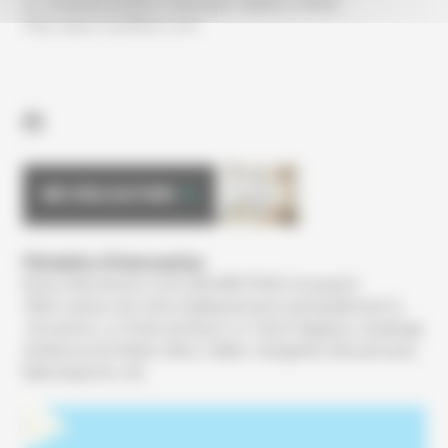
Le vendredi de 8h à 12h et de 13h30 à 16h30.
http://www.chauffland.com/
MES RÉALISATIONS
Périmètre d’intervention
Nous intervenons à GUJAN MESTRAS et jusqu’à
35km autour de notre établissement, principalement à
Arcachon, La Teste-de-Buch, Le Teich, Biganos, Audenge,
Andernos-les-Bains, Mios, Salles, Sanguinet, Biscarrosse,
Marcheprime, etc.