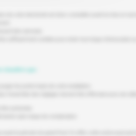
ion de votre électricité est donc conseillée avant la mise en serv
ment.
oivent être ramonés.
 être suffisamment ventilée pour éviter tout risque d’intoxication 
e chaudière gaz :
purger les points hauts de votre installation.
r, l’ensemble des réglages doivent être effectués pour une utili
t être actionnée.
démarrée sans risque de complication.
e avant la période de grand froid. En effet, cette action peut per