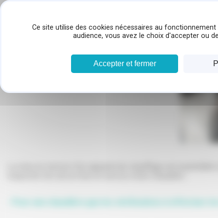
Panneau de gestion des cookies
ACCUEIL
INSTALLATION
DÉPANNAGE & ENTRETIE
Ce site utilise des cookies nécessaires au fonctionnement 
audience, vous avez le choix d'accepter ou de
Mise en service
Accepter et fermer
P
La mise en service d’un appareil de chauffage est essentielle
respecter lors de la mise en service d’une chaudière :
- Pour une chaudière gaz les vérifications à effectuer l