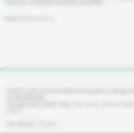
de déceler et d’anticiper les pannes éventuelles.
Revenir à la
liste d'article
.
CHAUFF'LAND | 46 Avenue Maréchal de Lattre de Tassigny 
GUJAN MESTRAS
Copyright 2026 CHAUFF'LAND |
Plan d'accès
-
Mentions légale
Contact
Site créé par
Y-Proximité