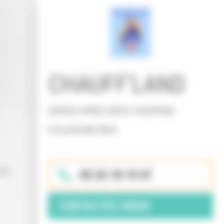
CHAUFF'LAND
SERVICE APRES VENTE CHAUFFAGE
À GUJAN MESTRAS
oit
05 32 18 19 47
CONTACTEZ-NOUS