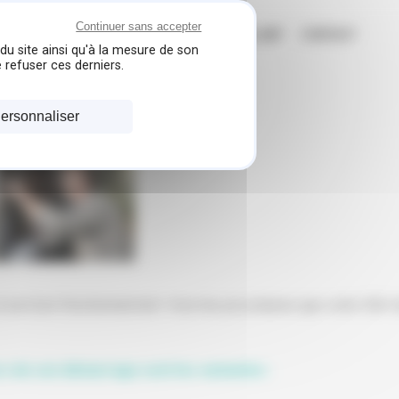
Continuer sans accepter
N
MES RÉALISATIONS
PARTENAIRE VAILLANT
CONTACT
du site ainsi qu'à la mesure de son
 refuser ces derniers.
ersonnaliser
 à son bon fonctionnement. Voici les procédures que votre SAV d
ors de son démarrage sont les suivantes :