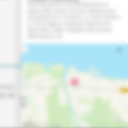
Nous intervenons à GUJAN MESTRAS et
jusqu’à 35km autour de notre établissement,
principalement à Arcachon, La Teste-de-Buch,
Le Teich, Biganos, Audenge, Andernos-les-
Bains, Mios, Salles, Sanguinet, Biscarrosse,
Marcheprime, etc.
rtenaire