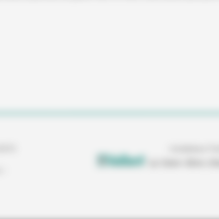
33470
Installateur Pa
s
-