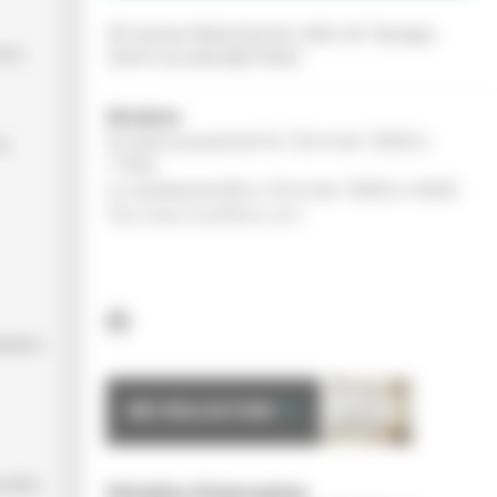
46 Avenue Maréchal de Lattre de Tassigny
ice.
33470 GUJAN MESTRAS
Horaires
Du lundi au jeudi de 8 à 12h et de 13h30 à
au
17h30.
Le vendredi de 8h à 12h et de 13h30 à 16h30.
http://www.chauffland.com/
sation
MES RÉALISATIONS
mettre
Périmètre d’intervention