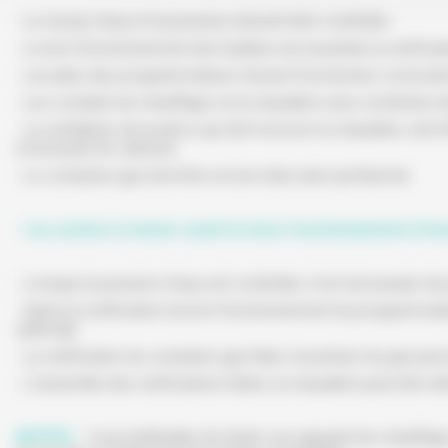
- Le niveau d’eau et la pression doivent être contrôlés.
- Le bon fonctionnement des fusibles est essentiel, la vérificat
- Les piles des programmateurs doivent fonctionner correcte
- Les conduits de chauffage où la chaudière sera combinée d
- La ventilation de la pièce qui doit recevoir la chaudière, doit
monoxyde de carbone.
- Le compteur gaz doit être en bon état, ainsi qu’étanche.
- Les actions à mener avant la mise fonctionnement d’un
- Lorsque la pression d’eau est contrôlée, il est nécessaire de 
- Après la vérification du bon fonctionnement du programmateu
optimale.
- La vérification du compteur gaz faite, l’ouverture du gaz peu
- L’ensemble des vérifications faites, la chaudière peut être 
RAPPEL
: Il est préférable de tester son appareil de chauffag