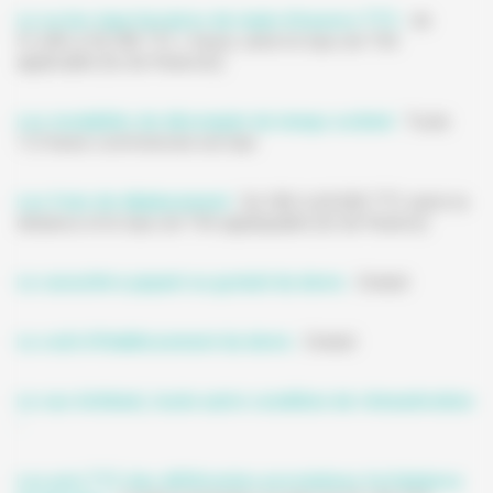
Le ou les taux horaires de main-d'oeuvre TTC :
de
51,43€ à 59,78€ TTC / heure, selon le taux de TVA
applicable (loi de finances)
Les modalités de décompte du temps estimé :
Toute
1/2 heure commencée est due
Les frais de déplacement
: De 36€ à 60,06€ TTC selon la
distance et le taux de TVA appliquable (loi de finance)
Le caractère payant ou gratuit du devis :
Gratuit
Le coût d'établissement du devis :
Gratuit
Le cas échéant, toute autre condition de rémunération
:
Les prix TTC des différentes prestations forfaitaires