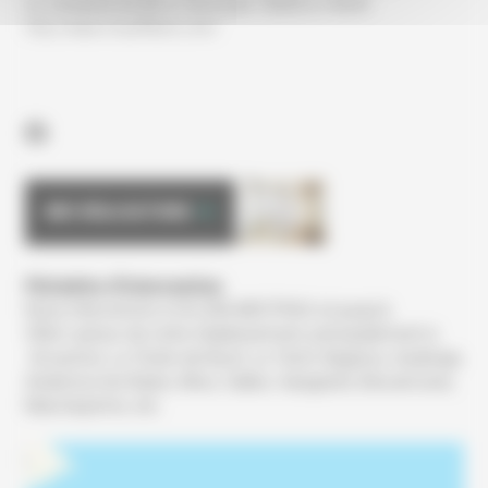
Le vendredi de 8h à 12h et de 13h30 à 16h30.
http://www.chauffland.com/
MES RÉALISATIONS
Périmètre d’intervention
Nous intervenons à GUJAN MESTRAS et jusqu’à
35km autour de notre établissement, principalement à
Arcachon, La Teste-de-Buch, Le Teich, Biganos, Audenge,
Andernos-les-Bains, Mios, Salles, Sanguinet, Biscarrosse,
Marcheprime, etc.