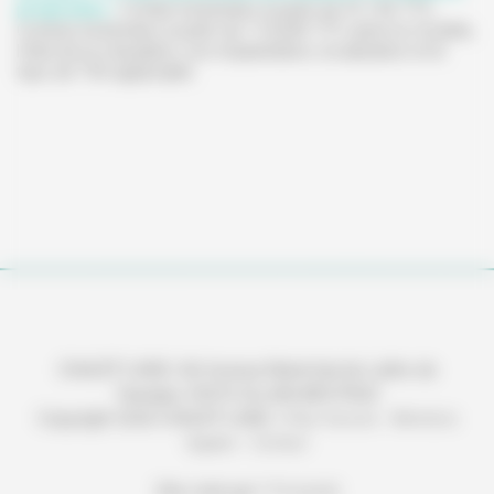
proposées :
Forfait d'entretien à partir de 97,15€ TTC,
Contrat d'entretien à partir de 116,60€ TTC selon le modèle,
l'état de la chaudière, son implantation, localisation et le
taux de TVA applicable.
CHAUFF'LAND | 46 Avenue Maréchal de Lattre de
Tassigny 33470 GUJAN MESTRAS
Copyright 2026 CHAUFF'LAND |
Plan d'accès
-
Mentions
légales
-
Contact
Site créé par
Y-Proximité