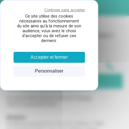
Panneau de gestion des cookies
MENU
Continuer sans accepter
Ce site utilise des cookies
nécessaires au fonctionnement
du site ainsi qu'à la mesure de son
audience, vous avez le choix
CHAUFF'LAND
SERVICE APRES VENTE CHAUFFAGE
À
d'accepter ou de refuser ces
derniers.
GUJAN MESTRAS
Accepter et fermer
05 32 18 19 47
Personnaliser
CONTACTEZ-NOUS
46 Avenue Maréchal de Lattre de Tassigny
33470 GUJAN MESTRAS
Horaires
Du lundi au jeudi de 8 à 12h et de 13h30 à 17h30.