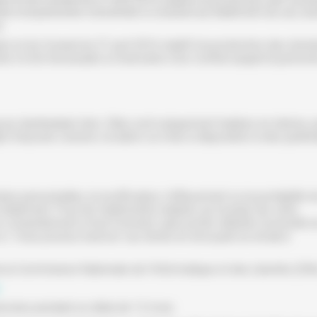
licite si la personne concernée a consenti au traitement de ses d
s.
n et du Conseil du 27 avril 2016 relatif à la protection des don
ite s’il est nécessaire à l'exécution d'un contrat auquel la person
 destinataire tiers. Elles sont uniquement traitées en interne, p
bjet d’aucune cession, location ou mise à disposition à des parten
personnelles, la rectification, l'effacement ou la portabilité d
traitement. Pour les traitements réalisés sur la base de votre
 consentement à tout moment, sans porter atteinte à la licéité 
-ci. Vous pouvez exercer ces droits en envoyant un email à
e la Commission Nationale de l’Informatique et des Libertés (CNI
vées pendant un délai de 12 mois.