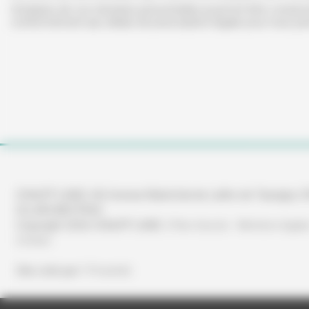
Certaines de vos données personnelles pourront être conservé
conformément aux délais de prescription légale pour nous per
CHAUFF'LAND | 46 Avenue Maréchal de Lattre de Tassigny 
GUJAN MESTRAS
Copyright 2026 CHAUFF'LAND |
Plan d'accès
-
Mentions légale
Contact
Site créé par
Y-Proximité