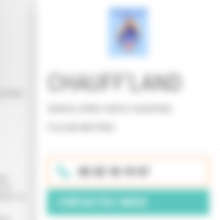
CHAUFF'LAND
postale
SERVICE APRES VENTE CHAUFFAGE
À GUJAN MESTRAS
05 32 18 19 47
ées
r le
eurs, en
CONTACTEZ-NOUS
nées