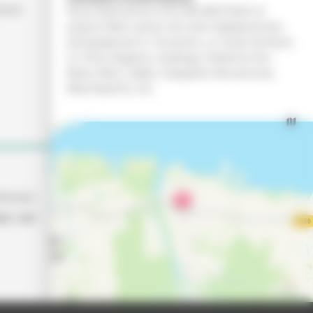
reuve
Nous intervenons à GUJAN MESTRAS et
jusqu’à 35km autour de notre établissement,
principalement à Arcachon, La Teste-de-Buch,
Le Teich, Biganos, Audenge, Andernos-les-
Bains, Mios, Salles, Sanguinet, Biscarrosse,
Marcheprime, etc.
rtenaire