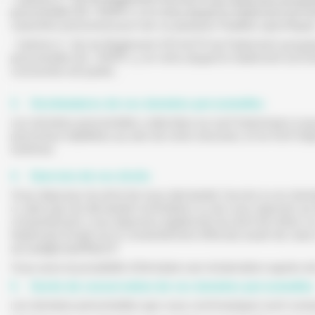
personnelles (le « RGPD »), en vertu duquel le traitement est 
caractère personnel pour une ou plusieurs finalités spécifique
- l’article 6.1 (b) du Règlement 2016/679 du Parlement europée
personnelles (le « RGPD »), en vertu duquel le traitement est lic
concernée est partie ;
3. Destinataires de vos données personnelles
Les données personnelles collectées ne sont transmises à aucun
personnes habilitées au sein de notre structure, et ne font l’o
externes.
4. Exercice de vos droits
Vous disposez du droit de nous demander l'accès à vos données 
ci, ainsi que de demander la limitation ou de vous opposer au 
consentement, vous disposez également du droit de retirer ce
traitement fondé sur le consentement effectué avant de celui
accueil@chauffland.fr
Vous avez la possibilité d’introduire une réclamation auprès d
5. Durée de conservation de vos données personnelles
Les données personnelles que vous communiquez sont conser