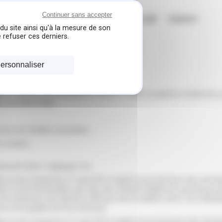
Continuer sans accepter
N
MES RÉALISATIONS
PARTENAIRE VAILLANT
CONTACT
du site ainsi qu'à la mesure de son
 refuser ces derniers.
ersonnaliser
he PLANTEY, de l'entreprise CHAUFF'LAND, localisée à l'adresse 
0 GUJAN MESTRAS.
r les finalités suivantes :
 contact ;
euvent donc s’appuyer sur :
n et du Conseil du 27 avril 2016 relatif à la protection des donn
te s’il est nécessaire aux fins des intérêts légitimes poursuivis pa
est d’assurer une gestion efficace de la relation avec nos utilisat
e et la qualité de nos services.
n et du Conseil du 27 avril 2016 relatif à la protection des don