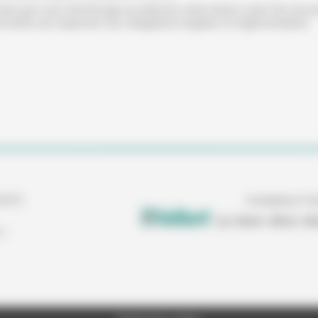
es par voie d’archivage au-delà de cette durée à des fins de p
mettre de respecter ses obligations légales et réglementaires
33470
Installateur Pa
s
-