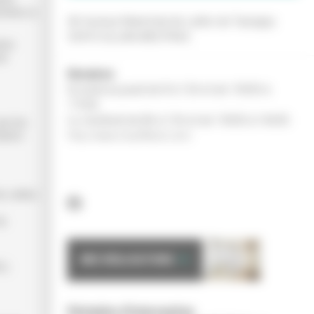
onnées à
46 Avenue Maréchal de Lattre de Tassigny
33470 GUJAN MESTRAS
nées
ne
Horaires
Du lundi au jeudi de 8 à 12h et de 13h30 à
17h30.
Le vendredi de 8h à 12h et de 13h30 à 16h30.
ar les
aires
http://www.chauffland.com/
e celles-
du
MES RÉALISATIONS
L).
Périmètre d’intervention