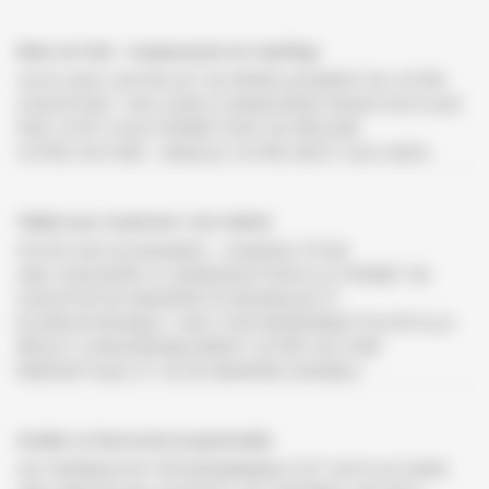
Aides de l'état : remplacement de chauffage
VOUS AVEZ UN PROJET DE REMPLACEMENT DE VOTRE
CHAUFFAGE ? DES AIDES FINANCIÈRES MISES EN PLACE
PAR L'ÉTAT VOUS PERMETTENT DE RÉDUIRE
VOTRE FACTURE : SIMULEZ VOTRE DROIT AUX AIDES
Vaillant pour moderniser votre habitat
FAITES DES ÉCONOMIES : CHANGEZ POUR
UNE CHAUDIÈRE À CONDENSATION! ELLE PERMET DE
CHAUFFER DE MANIÈRE ÉCONOMIQUE ET
ÉCORESPONSABLE. AVEC SON RENDEMENT ÉLEVÉ ELLE
RÉDUIT CONSIDÉRABLEMENT VOTRE FACTURE
ÉNERGÉTIQUE, ET CE DE MANIÈRE DURABLE.
Installer un thermostat programmable
UN THERMOSTAT PROGRAMMABLE EST UN PLUS DANS