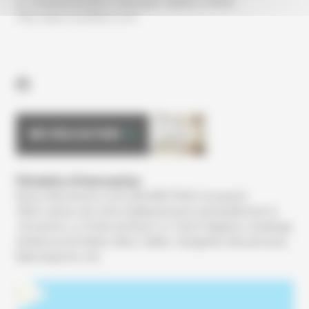
Le vendredi de 8h à 12h et de 13h30 à 16h30.
http://www.chauffland.com/
MES RÉALISATIONS
Périmètre d’intervention
Nous intervenons à GUJAN MESTRAS et jusqu’à
35km autour de notre établissement, principalement à
Arcachon, La Teste-de-Buch, Le Teich, Biganos, Audenge,
Andernos-les-Bains, Mios, Salles, Sanguinet, Biscarrosse,
Marcheprime, etc.