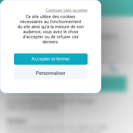
Panneau de gestion des cookies
MENU
Continuer sans accepter
Ce site utilise des cookies
nécessaires au fonctionnement
du site ainsi qu'à la mesure de son
audience, vous avez le choix
CHAUFF'LAND
SERVICE APRES VENTE CHAUFFAGE
À
d'accepter ou de refuser ces
derniers.
GUJAN MESTRAS
Accepter et fermer
05 32 18 19 47
Personnaliser
CONTACTEZ-NOUS
46 Avenue Maréchal de Lattre de Tassigny
33470 GUJAN MESTRAS
Horaires
Du lundi au jeudi de 8 à 12h et de 13h30 à 17h30.