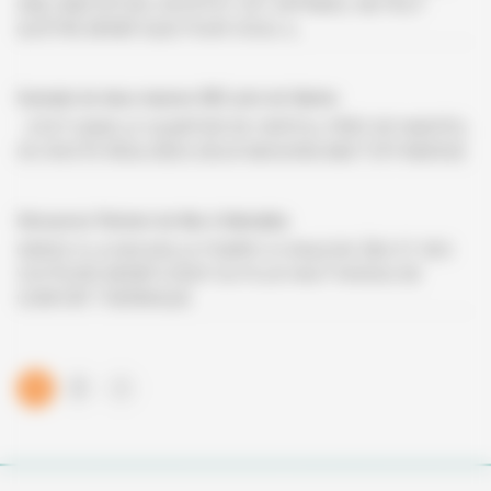
UNE HABITATION. EN EFFET, CET APPAREIL NE PEUT
QU’ÊTRE BÉNÉFIQUE POUR VOUS, IL
Exemple de deux maisons BBC près de Nantes
C’EST DANS LE QUARTIER DE VERTOU, PRÈS DE NANTES,
OÙ ON ÉTÉ RÉALISÉES DEUX MAISONS BBC* EFFINERGIE
Découvrez l'histoire de Ake à Naimakka
GRÂCE À LA NOUVELLE POMPE À CHALEUR, ÅKE ET SES
VISITEURS BÉNÉFICIENT DU PLUS HAUT NIVEAU DE
CONFORT THERMIQUE
1
2
>